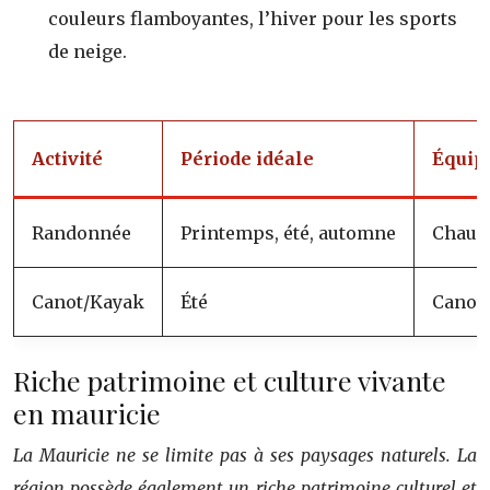
couleurs flamboyantes, l’hiver pour les sports
de neige.
Activité
Période idéale
Équip
Randonnée
Printemps, été, automne
Chauss
Canot/Kayak
Été
Canot/
Riche patrimoine et culture vivante
en mauricie
La Mauricie ne se limite pas à ses paysages naturels. La
région possède également un riche patrimoine culturel et