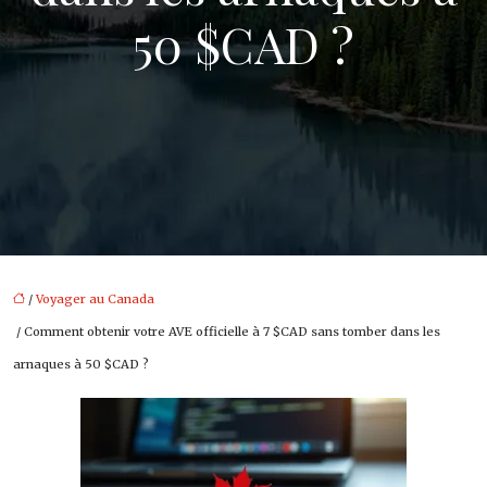
50 $CAD ?
/
Voyager au Canada
/ Comment obtenir votre AVE officielle à 7 $CAD sans tomber dans les
arnaques à 50 $CAD ?