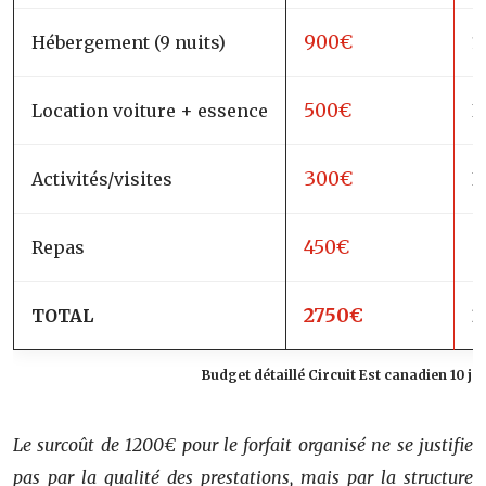
900€
Hébergement (9 nuits)
1
500€
Location voiture + essence
I
300€
Activités/visites
I
450€
Repas
6
2750€
TOTAL
3
Budget détaillé Circuit Est canadien 10 jo
Le surcoût de 1200€ pour le forfait organisé ne se justifie
pas par la qualité des prestations, mais par la structure